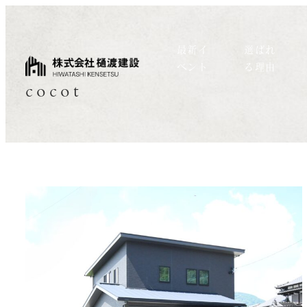
最新イ
選ばれ
ベント
る理由
cocot