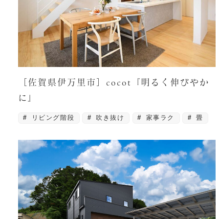
［佐賀県伊万里市］cocot『明るく伸びやか
に』
リビング階段
吹き抜け
家事ラク
畳