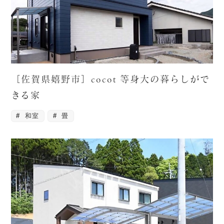
［佐賀県嬉野市］cocot 等身大の暮らしがで
きる家
和室
畳