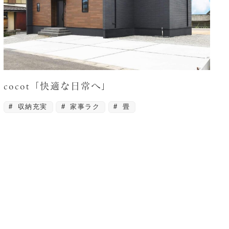
cocot「快適な日常へ」
収納充実
家事ラク
畳