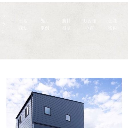
プ
土地
施工
無料
お客様
会社
ラ
探し
事例
相談
の声
案内
ン